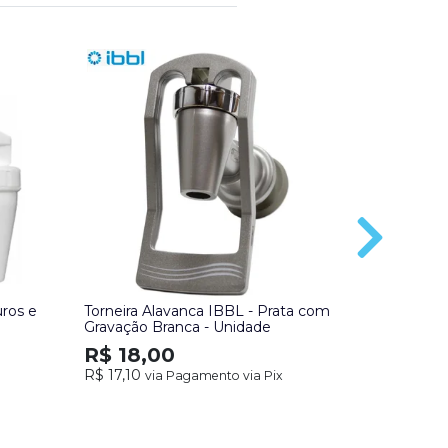
uros e
Torneira Alavanca IBBL - Prata com
Torneiras
Gravação Branca - Unidade
Haste Prat
Par
R$ 18,00
R$ 35,
R$ 17,10
via Pagamento via Pix