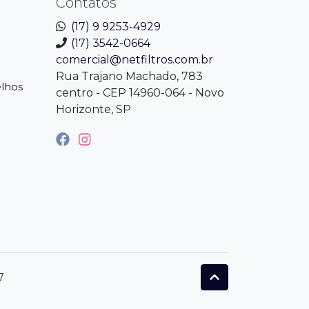
Contatos
(17) 9 9253-4929
(17) 3542-0664
comercial@netfiltros.com.br
Rua Trajano Machado, 783
elhos
centro - CEP 14960-064 - Novo
Horizonte, SP
7