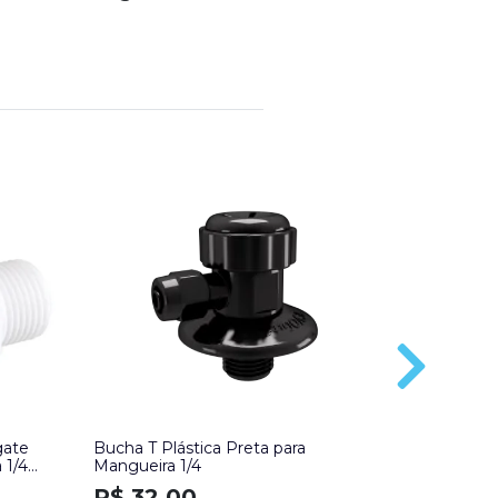
gate
Bucha T Plástica Preta para
ADAPTADO
 1/4
Mangueira 1/4
BRANCO
R$ 32,00
R$ 35,