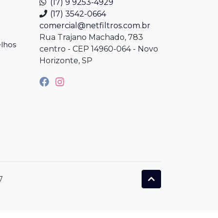
(17) 9 9253-4929
(17) 3542-0664
comercial@netfiltros.com.br
Rua Trajano Machado, 783
elhos
centro - CEP 14960-064 - Novo
Horizonte, SP
7