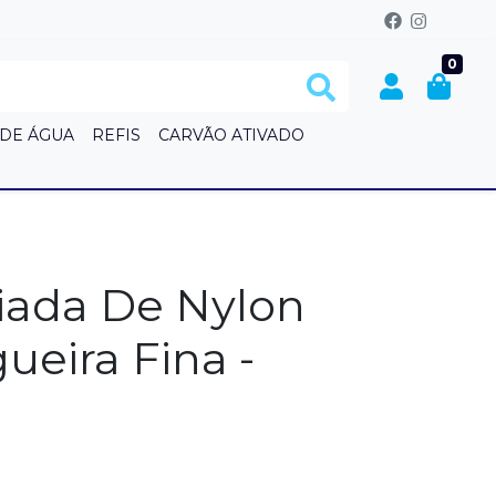
0
 DE ÁGUA
REFIS
CARVÃO ATIVADO
S
riada De Nylon
ueira Fina -
r