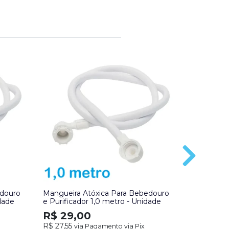
edouro
Mangueira Atóxica Para Bebedouro
Mangueira 
idade
e Purificador 1,0 metro - Unidade
6,35mm (1/
R$ 29,00
R$ 8,0
R$ 27,55
via Pagamento via Pix