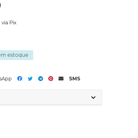
0
via Pix
em estoque
tsApp
SMS