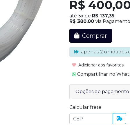
R$ 400,0
até
3x
de
R$ 137,35
R$ 380,00
via Pagamento 
Comprar
apenas
2
unidades 
Adicionar aos favoritos
Compartilhar no Wha
Opções de pagamento
Calcular frete