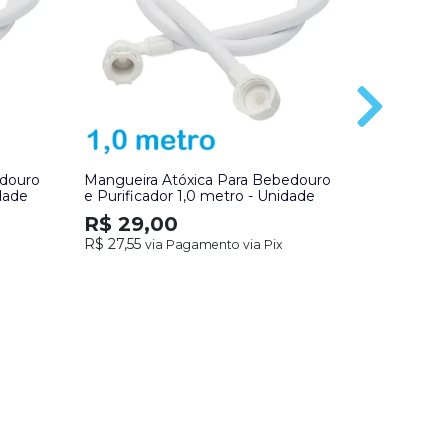
edouro
Mangueira Atóxica Para Bebedouro
Mangueira 
idade
e Purificador 1,0 metro - Unidade
6,35mm (1/
R$ 29,00
R$ 8,0
R$ 27,55
via Pagamento via Pix